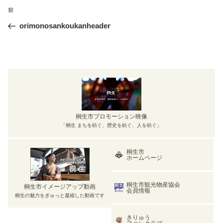
投
前
前
稿
の
orimonosankoukanheader
ナ
投
ビ
稿
ゲ
ー
シ
ョ
ン
桐生市プロモーション映像
「桐生 まちを紡ぐ、歴史を紡ぐ、人を紡ぐ」
桐生市
ホームページ
桐生市観光物産協会
桐生市イメージアップ動画
会員情報
桐生の魅力をぎゅっと凝縮した動画です
きりゅう