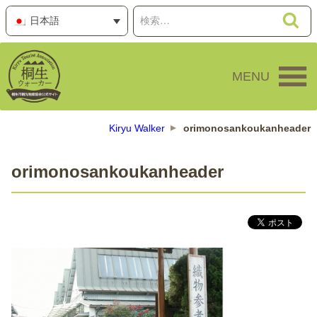
コ
検
検
日本語
ン
索
索:
テ
ン
MENU
ツ
へ
ス
キ
Kiryu Walker
orimonosankoukanheader
ッ
プ
orimonosankoukanheader