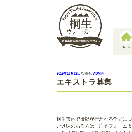
コ
ン
テ
ン
ツ
へ
ス
ホーム
キ
ッ
プ
投
2019年11月12日
投稿者:
ADMIN
稿
エキストラ募集
日:
桐生市内で撮影が行われる作品につ
ご興味のある方は、応募フォームよ