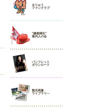
きりゅう
ファンクラブ
”織都桐生”
案内人の会
パンフレット
ダウンロード
観光画像
ライブラリ―