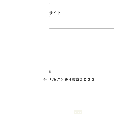
サイト
投
前
前
稿
の
ふるさと祭り東京２０２０
投
ナ
稿
ビ
ゲ