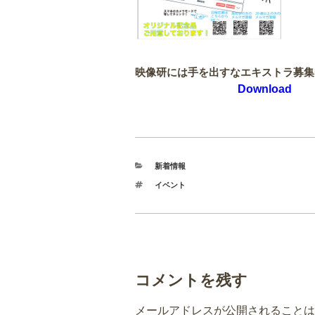
映像研には手を出すなエキストラ募
Download
カ
新着情報
テ
タ
イベント
ゴ
グ
リ
ー
コメントを残す
メールアドレスが公開されることは