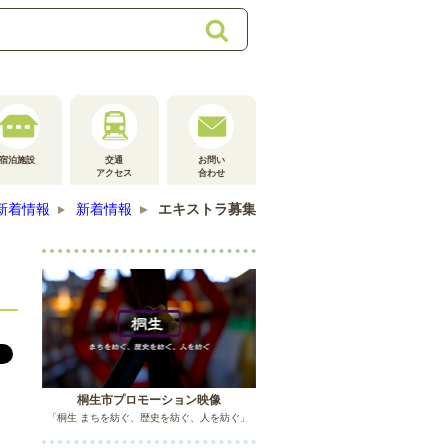
検
索
宿泊施設
交通
お問い
アクセス
合わせ
新着情報
新着情報
エキストラ募集
桐生市プロモーション映像
「桐生 まちを紡ぐ、歴史を紡ぐ、人を紡ぐ」