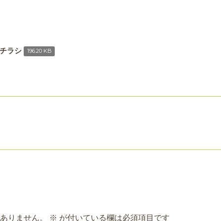
集チラシ
196.20 KB
ありません。
※
が付いている欄は必須項目です