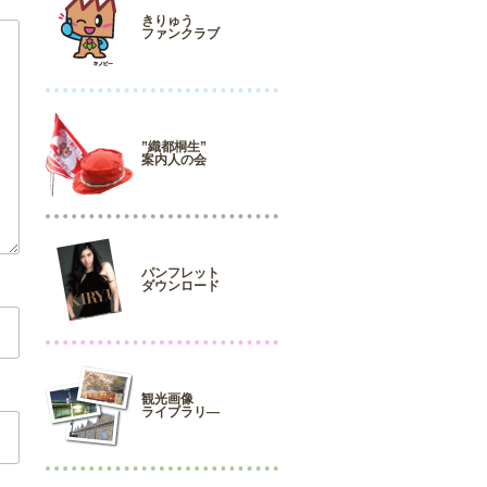
きりゅう
ファンクラブ
”織都桐生”
案内人の会
パンフレット
ダウンロード
観光画像
ライブラリ―