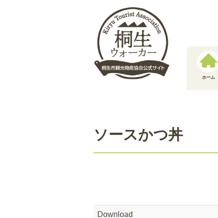
コ
ン
テ
ン
ツ
へ
ス
ホーム
キ
ッ
プ
ソースかつ丼
Download