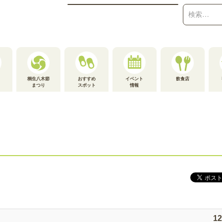
検
索:
桐生八木節
おすすめ
イベント
飲食店
まつり
スポット
情報
1