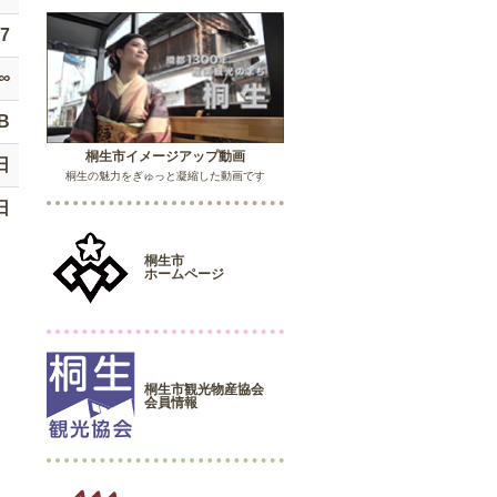
47
∞
MB
桐生市イメージアップ動画
日
桐生の魅力をぎゅっと凝縮した動画です
日
桐生市
ホームページ
桐生市観光物産協会
会員情報