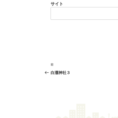
サイト
投
前
前
稿
の
白瀧神社３
投
ナ
稿
ビ
ゲ
ー