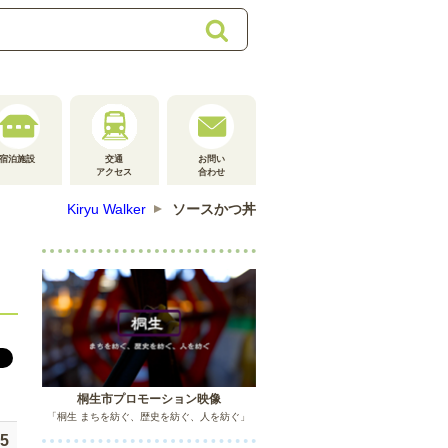
検
索
宿泊施設
交通
お問い
アクセス
合わせ
Kiryu Walker
ソースかつ丼
桐生市プロモーション映像
「桐生 まちを紡ぐ、歴史を紡ぐ、人を紡ぐ」
25