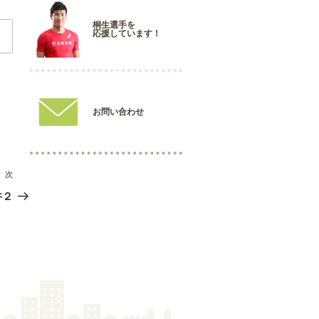
桐生選手を
応援しています！
お問い合わせ
次
次
の
丼２
投
稿