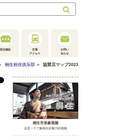
搜
索
宿泊施設
交通
お問い
アクセス
合わせ
桐生粉丝俱乐部
協賛店マップ2023
桐生市形象视频
这是一个了解桐生的魅力的视频