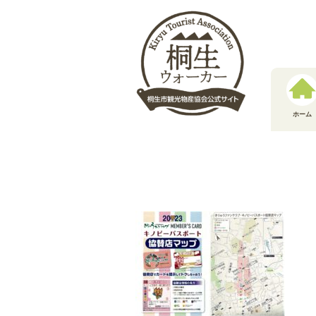
跳
至
内
容
ホーム