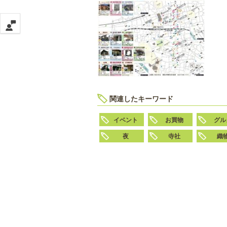
関連したキーワード
イベント
お買物
グル
夜
寺社
織