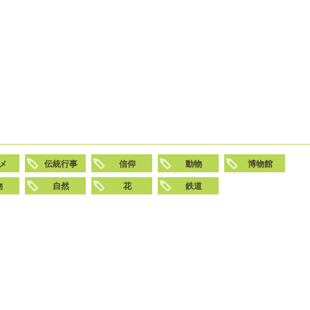
メ
伝統行事
信仰
動物
博物館
物
自然
花
鉄道