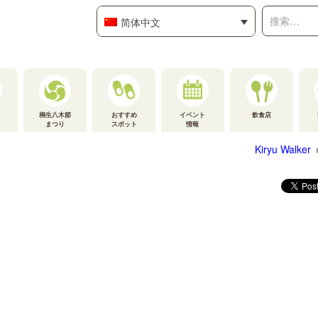
搜
简体中文
索：
桐生八木節
おすすめ
イベント
飲食店
まつり
スポット
情報
Kiryu Walker