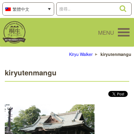
跳
搜
搜
繁體中文
至
尋
尋
主
關
要
鍵
MENU
內
字:
容
Kiryu Walker
kiryutenmangu
kiryutenmangu