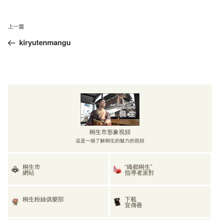
文
上
上一篇
章
一
kiryutenmangu
導
篇
覽
文
章
桐生市形象視頻
這是一個了解桐生的魅力的視頻
桐生市
“織都桐生”
網站
指導者派對
桐生粉絲俱樂部
下載
宣傳冊