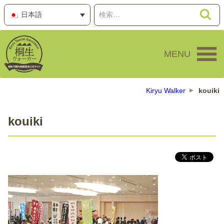
コ
検
検
日本語
ン
索
索:
テ
ン
MENU
ツ
へ
ス
キ
Kiryu Walker
kouiki
ッ
プ
kouiki