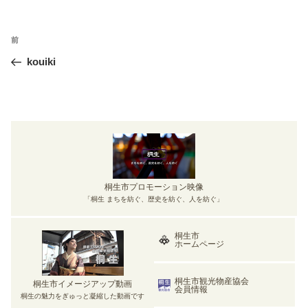
投
前
前
稿
の
kouiki
ナ
投
ビ
稿
ゲ
ー
シ
ョ
ン
桐生市プロモーション映像
「桐生 まちを紡ぐ、歴史を紡ぐ、人を紡ぐ」
桐生市
ホームページ
桐生市観光物産協会
桐生市イメージアップ動画
会員情報
桐生の魅力をぎゅっと凝縮した動画です